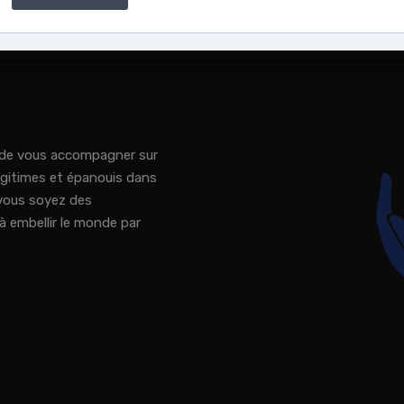
é de vous accompagner sur
égitimes et épanouis dans
e vous soyez des
 embellir le monde par