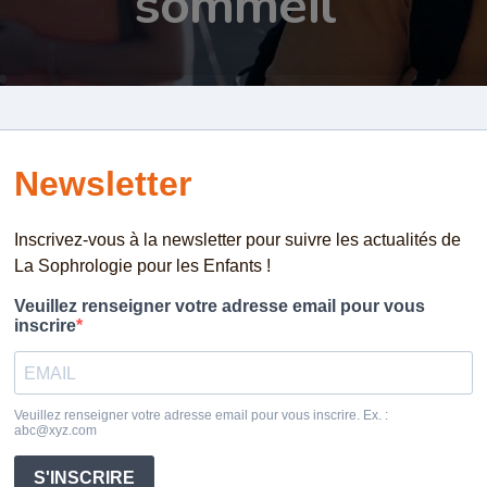
sommeil
.