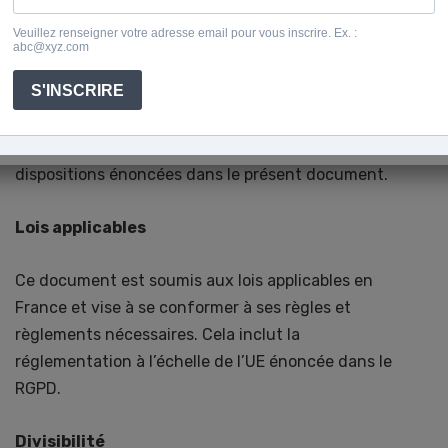
En tant qu’utilisateur, vous indemnisez par les
présentes Sarah Nédélec de toute responsabilité, de
tout coût, de toute cause d’action, de tout dommage
ou de toute dépense découlant de votre utilisation
de ce site ou de votre violation de l’une des
dispositions énoncées dans le présent document.
Lois applicables
Ce document est soumis aux lois applicables en
France et vise à se conformer à ses règles et
règlements nécessaires. Cela inclut la
réglementation à l’échelle de l’UE énoncée dans le
RGPD.
Divisibilité