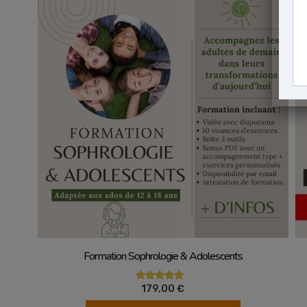
Vue rapide
Formation Sophrologie & Adolescents
179,00
€
Note
5.00
sur 5