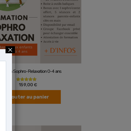
×
Vue rapide
mation Sophro-Relaxation 0-4 ans
159,00
€
Note
5.00
sur 5
Ajouter au panier