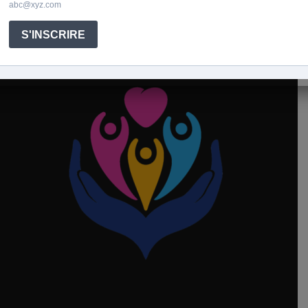
contribuent à votre échelle à embellir le monde par vos
accompagnements.